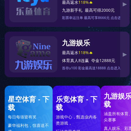
CONTACT US
联系我们
地址
广东省东莞市南城街道莞太路南
鸿福广场1栋1611室03