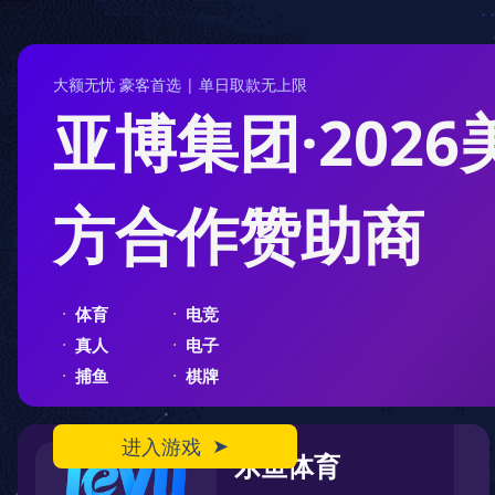
首页
了解
星空